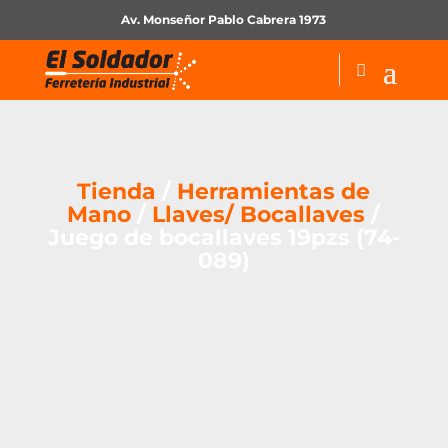
Av. Monseñor Pablo Cabrera 1973
Tienda
/
Herramientas de
Mano
/
Llaves/ Bocallaves
/
Juego de bocallaves 19pzs (74-
089)