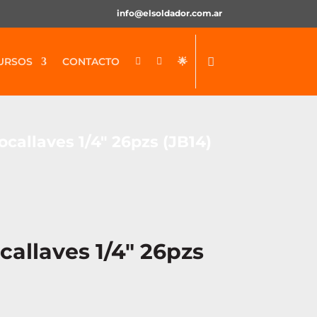
info@elsoldador.com.ar
URSOS
CONTACTO
🌟


callaves 1/4″ 26pzs (JB14)
allaves 1/4″ 26pzs