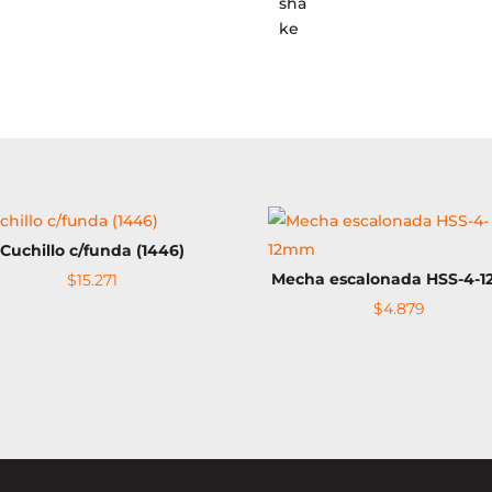
26pzs
(JB14)
cantidad
Cuchillo c/funda (1446)
Mecha escalonada HSS-4-
$
15.271
$
4.879