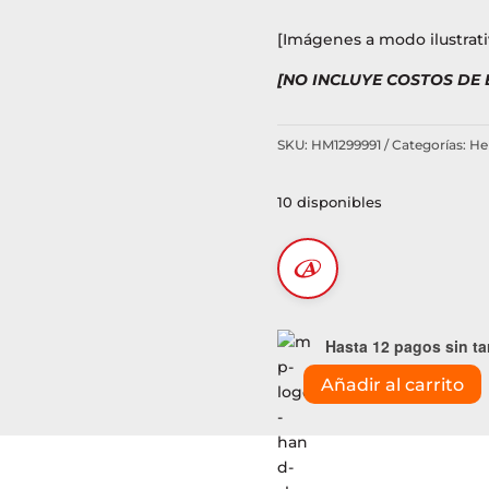
[Imágenes a modo ilustrati
[NO INCLUYE COSTOS DE
SKU:
HM1299991
Categorías:
He
10 disponibles
Hasta 12 pagos sin ta
Añadir al carrito
Juego
de
bocallaves
1/4"