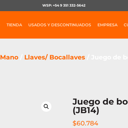
WSP: +54 9 351 332-5642
O
TIENDA
USADOS Y DESCONTINUADOS
EMPRESA
C
 Mano
/
Llaves/ Bocallaves
/ Juego de bo
Juego de boc
(JB14)
$
60.784