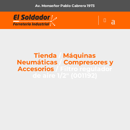
Av. Monseñor Pablo Cabrera 1973
Tienda
/
Máquinas
Neumáticas
/
Compresores y
Accesorios
/ Filtro regulador
de aire 1/2″ (001192)