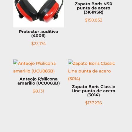
Zapato Boris NSR
punta de acero
(3161NSR)
$
150.852
Protector auditivo
(4006)
$
23.174
Anteojo P/silicona
amarillo (UCU083B)
Zapato Boris Classic
Line punta de acero
$
8.131
(3014)
$
137.236