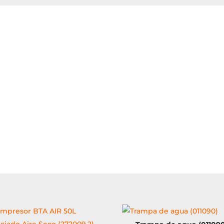
pintar
650W
HVLP
Profesional
(12.0.01)
cantidad