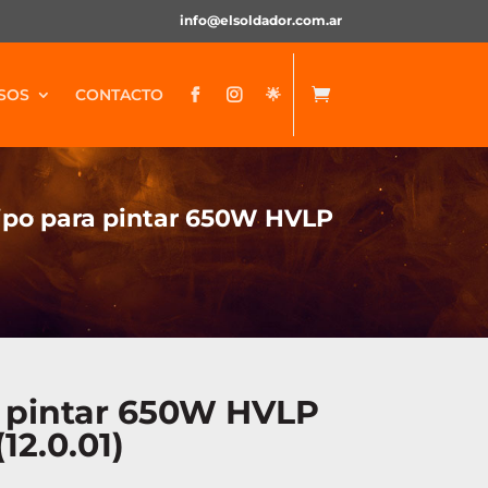
info@elsoldador.com.ar
SOS
CONTACTO
🌟


ipo para pintar 650W HVLP
 pintar 650W HVLP
12.0.01)