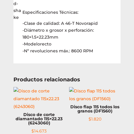
(6162730)
cantidad
Especificaciones Técnicas:
-Clase de calidad: A 46-T Novorapid
-Diámetro x grosor x perforación:
180×1.5×22.23mm
-Modelorecto
-Nº revoluciones máx.: 8600 RPM
Productos relacionados
Disco flap 115 todos los
granos (DF1560)
Disco de corte
diamantado 115×22.23
$
1.820
(6243060)
$
14.673