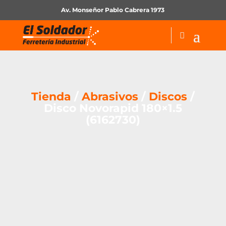
Av. Monseñor Pablo Cabrera 1973
Tienda
/
Abrasivos
/
Discos
/
Disco Novorapid 180×1.5
(6162730)