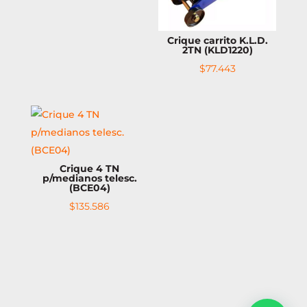
Crique carrito K.L.D.
2TN (KLD1220)
$
77.443
Crique 4 TN
p/medianos telesc.
(BCE04)
$
135.586