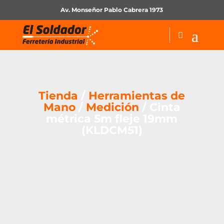
Av. Monseñor Pablo Cabrera 1973
Tienda
/
Herramientas de
Mano
/
Medición
/ Cinta
métrica 5m fleje 19mm
(KLDCM51)