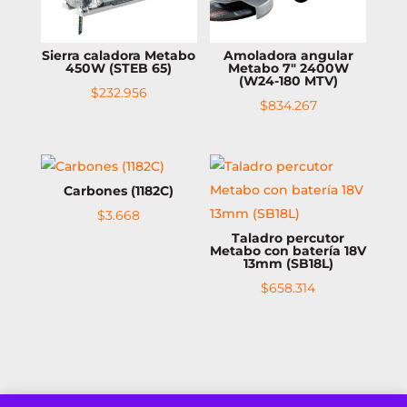
Sierra caladora Metabo
Amoladora angular
450W (STEB 65)
Metabo 7″ 2400W
(W24-180 MTV)
$
232.956
$
834.267
Carbones (1182C)
$
3.668
Taladro percutor
Metabo con batería 18V
13mm (SB18L)
$
658.314