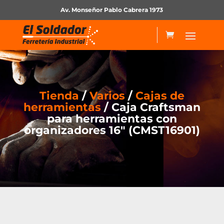
Av. Monseñor Pablo Cabrera 1973
Tienda
/
Varios
/
Cajas de
herramientas
/ Caja Craftsman
para herramientas con
organizadores 16″ (CMST16901)