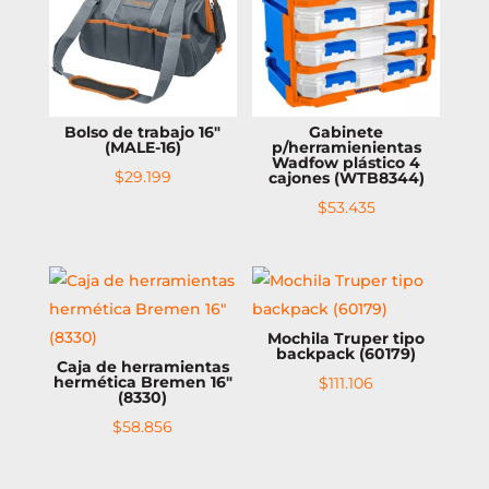
Bolso de trabajo 16″
Gabinete
(MALE-16)
p/herramienientas
Wadfow plástico 4
$
29.199
cajones (WTB8344)
$
53.435
Mochila Truper tipo
backpack (60179)
Caja de herramientas
hermética Bremen 16″
$
111.106
(8330)
$
58.856