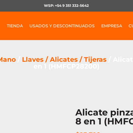
WSP: +54 9 351 332-5642
O
TIENDA
USADOS Y DESCONTINUADOS
EMPRESA
C
 Mano
/
Llaves / Alicates / Tijeras
/ Alicat
en 1 (HMFCP28200)
Alicate pinz
8 en 1 (HMF