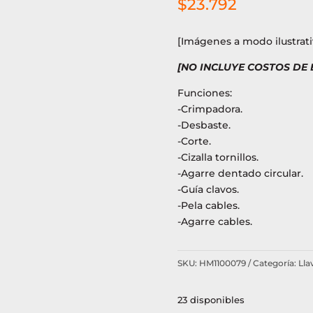
$
23.792
[Imágenes a modo ilustrati
[NO INCLUYE COSTOS DE
Funciones:
-Crimpadora.
-Desbaste.
-Corte.
-Cizalla tornillos.
-Agarre dentado circular.
-Guía clavos.
-Pela cables.
-Agarre cables.
SKU:
HM1100079
Categoría:
Llav
23 disponibles