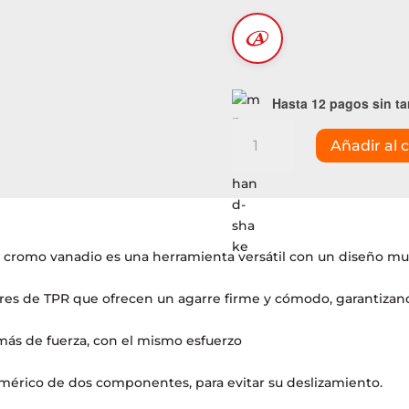
Hasta 12 pagos sin ta
Alicate
Añadir al c
pinza
electricista
Ingco
8
en
1
1 de cromo vanadio es una herramienta versátil con un diseño mu
(HMFCP28200)
cantidad
res de TPR que ofrecen un agarre firme y cómodo, garantizan
más de fuerza, con el mismo esfuerzo
érico de dos componentes, para evitar su deslizamiento.