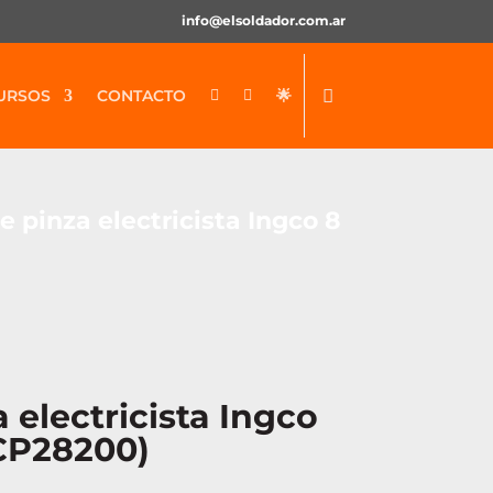
info@elsoldador.com.ar
URSOS
CONTACTO
🌟


e pinza electricista Ingco 8
a electricista Ingco
CP28200)