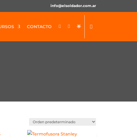
info@elsoldador.com.ar
URSOS
CONTACTO
🌟

