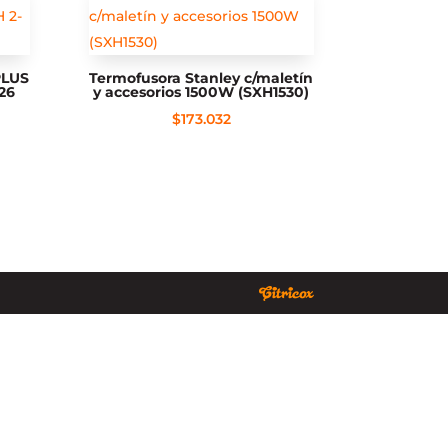
PLUS
Termofusora Stanley c/maletín
26
y accesorios 1500W (SXH1530)
$
173.032