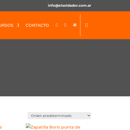
info@elsoldador.com.ar
URSOS
CONTACTO
🌟

