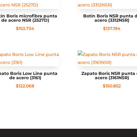
ín Boris microfibra punta
Botín Boris NSR punta 
de acero NSR (2527D)
acero (3312NSR)
$
153.754
$
137.194
pato Boris Low Line punta
Zapato Boris NSR punta
de acero (3161)
acero (3161NSR)
$
122.068
$
150.852